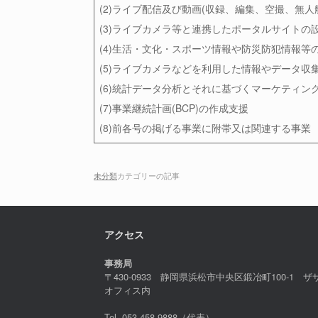
(2)ライブ配信及び動画(収録、編集、空撮、無
(3)ライブカメラ等と連携したポータルサイトの
(4)生活・文化・スポーツ情報や防災防犯情報等
(5)ライブカメラなどを利用した情報やデータ収
(6)統計データ分析とそれに基づくマーケティン
(7)事業継続計画(BCP)の作成支援
(8)前各号の掲げる事業に附帯又は関連する事業
未分類
カテゴリーの記事
アクセス
事務局
〒430-0933 静岡県浜松市中央区鍛冶町100-1 ザ
オフィス内
Tel. 053-458-9888（代表）