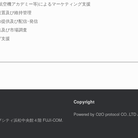
人航空機アカデミー等)によるマーケティング支援
設置及び維持管理
の提供及び配信･発信
集及び市場調査
グ支援
Copyright
Powered by O2O protocol CO..LTD A
ザシティ浜松中央館４階 FUJI-COM.