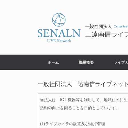
コ
ン
テ
ン
ツ
へ
ス
キ
ッ
プ
ホーム
機構概要
ライブ
一般社団法人三遠南信ライブネッ
当法人は、ICT 機器等を利用して、地域住民に
活動の向上を図ることを目的としています。
(1)ライブカメラの設置及び維持管理