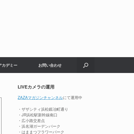
アカデミー
お問い合わせ
LIVEカメラの運用
ZAZAマガジンチャンネル
にて運用中
・ザザシティ浜松鍛冶町通り
・JR浜松駅新幹線南口
・広小路交差点
・浜名湖ガーデンパーク
・はままつフラワーパーク